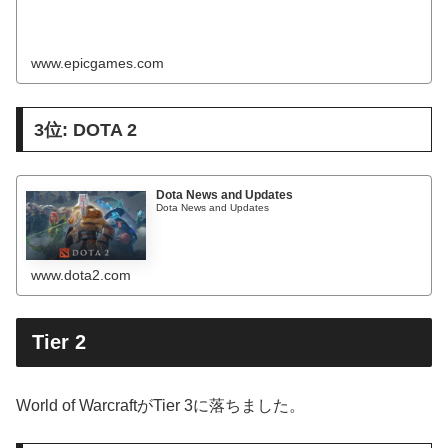
www.epicgames.com
3位: DOTA 2
Dota News and Updates
Dota News and Updates
www.dota2.com
Tier 2
World of WarcraftがTier 3に落ちました。