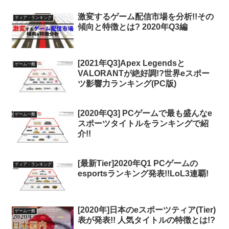
激変するゲーム配信市場を分析!!その
ティア・ランキング
傾向と特徴とは? 2020年Q3編
[2021年Q3]Apex Legendsと
ゲーム一般
VALORANTが絶好調!?世界eスポー
ツ影響力ランキング(PC版)
[2020年Q3] PCゲームで最も盛んなe
ゲーム一般
スポーツタイトルをランキングで紹
介!!
[最新Tier]2020年Q1 PCゲームの
ティア・ランキング
esportsランキング発表!!LoL3連覇!
[2020年]日本のeスポーツティア(Tier)
ゲーム一般
表が発表!! 人気タイトルの特徴とは!?