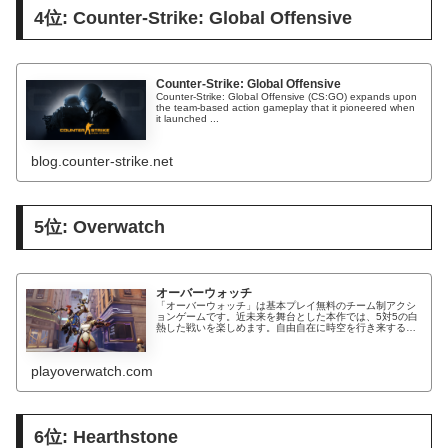
4位: Counter-Strike: Global Offensive
Counter-Strike: Global Offensive
Counter-Strike: Global Offensive (CS:GO) expands upon
the team-based action gameplay that it pioneered when
it launched ...
blog.counter-strike.net
5位: Overwatch
オーバーウォッチ
「オーバーウォッチ」は基本プレイ無料のチーム制アクシ
ョンゲームです。近未来を舞台とした本作では、5対5の白
熱した戦いを楽しめます。自由自在に時空を行き来するト
レーサーに、ビートで仲間の士気を上げるDJのルシオな
ど、登場するヒーローは30人以...
playoverwatch.com
6位: Hearthstone