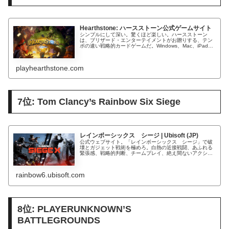
Hearthstone: ハースストーン公式ゲームサイト
シンプルにして深い。驚くほど楽しい。ハースストーン
は、ブリザード・エンターテイメントがお贈りする、テン
ポの速い戦略的カードゲームだ。Windows、Mac、iPad、
iOSスマートフォン、Androidスマートフォンに対応。
playhearthstone.com
7位: Tom Clancy’s Rainbow Six Siege
レインボーシックス シージ | Ubisoft (JP)
公式ウェブサイト。「レインボーシックス シージ」で破
壊とガジェット戦術を極めろ。白熱の近接戦闘、あふれる
緊張感、戦略的判断、チームプレイ、絶え間ないアクショ
ンを楽しもう。「レインボーシックス シージ」はPC、
PS5、PS4、Xbox Ser...
rainbow6.ubisoft.com
8位: PLAYERUNKNOWN’S
BATTLEGROUNDS