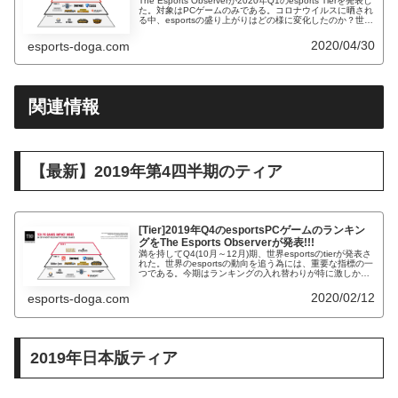
The Esports Observerが2020年Q1のesports Tierを発表し
た。対象はPCゲームのみである。コロナウイルスに晒され
る中、esportsの盛り上がりはどの様に変化したのか？世界
のTierを迫ったことで見えたesp...
2020/04/30
esports-doga.com
関連情報
【最新】2019年第4四半期のティア
[Tier]2019年Q4のesportsPCゲームのランキン
グをThe Esports Observerが発表!!!
満を持してQ4(10月～12月)期、世界esportsのtierが発表さ
れた。世界のesportsの動向を追う為には、重要な指標の一
つである。今期はランキングの入れ替わりが特に激しかっ
た。一体その背景にあるのは？
2020/02/12
esports-doga.com
2019年日本版ティア