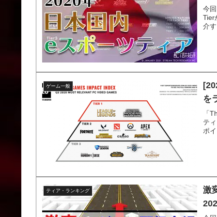
今回
Ti
介す
[
ゲーム一般
を
「T
ティ
ポイ
激
ティア・ランキング
20