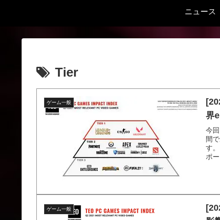
ニュース
Tier
[2
ゲーム一般
界
今回
間で
す。
ポー.
[2
ゲーム一般