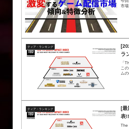
今回
市場
[2
ティア・ランキング
ラ
「Th
この
ムの
[最
ティア・ランキング
表!
The