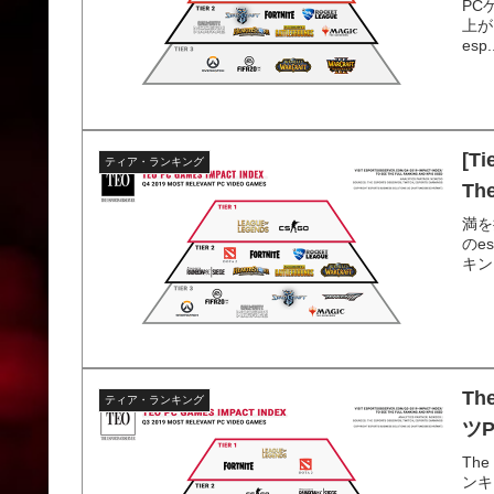
PC
上が
esp.
[T
ティア・ランキング
Th
満を
のe
キン
Th
ティア・ランキング
ツ
Th
ンキ