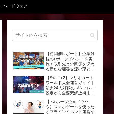
C・ハードウェア
【初開催レポート】企業対
抗eスポーツイベントを実
施！取引先との関係を深め
る新たな顧客交流の形と
は？
【Switch 2】マリオカート
ワールド大会運営ガイド｜
最大24人対戦のLANプレイ
設定から全要素解放術まで
徹底解説
【eスポーツ企画ノウハ
ウ】スマホゲームを使った
オフラインイベント運営を