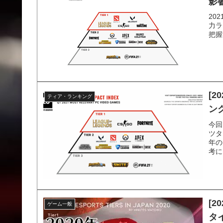
影
20
力ラ
把握
[
ティア・ランキング
ング
今回
ツタ
年の
考に
[2
ゲーム一般
タ