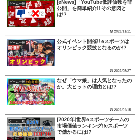
[eNews]「YouTube低評価数を非
ゲーム一般
公開」を簡単紹介!! その意図と
は!?
2021/11/11
公式イベント開催!! eスポーツは
ゲーム一般
オリンピック競技となるのか!?
2021/05/27
なぜ「ウマ娘」は人気となったの
ゲーム一般
か。大ヒットの理由とは!?
2021/04/15
[2020年]世界eスポーツチームの
ゲーム一般
市場価値ランキング!!eスポーツ
で儲かるには!?