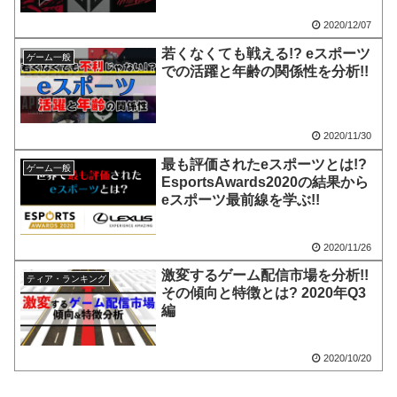
2020/12/07
若くなくても戦える!? eスポーツ
ゲーム一般
での活躍と年齢の関係性を分析!!
2020/11/30
最も評価されたeスポーツとは!?
ゲーム一般
EsportsAwards2020の結果から
eスポーツ最前線を学ぶ!!
2020/11/26
激変するゲーム配信市場を分析!!
ティア・ランキング
その傾向と特徴とは? 2020年Q3
編
2020/10/20