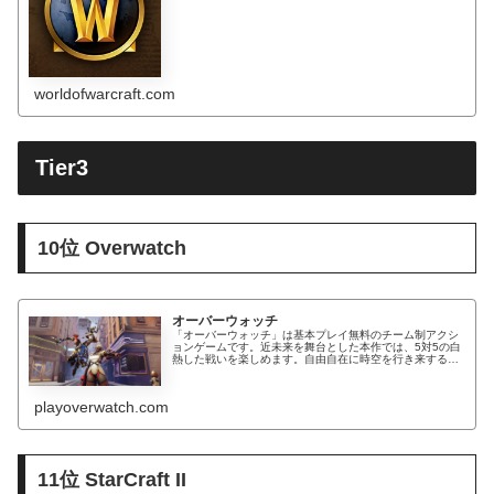
worldofwarcraft.com
Tier3
10位 Overwatch
オーバーウォッチ
「オーバーウォッチ」は基本プレイ無料のチーム制アクシ
ョンゲームです。近未来を舞台とした本作では、5対5の白
熱した戦いを楽しめます。自由自在に時空を行き来するト
レーサーに、ビートで仲間の士気を上げるDJのルシオな
ど、登場するヒーローは30人以...
playoverwatch.com
11位 StarCraft II