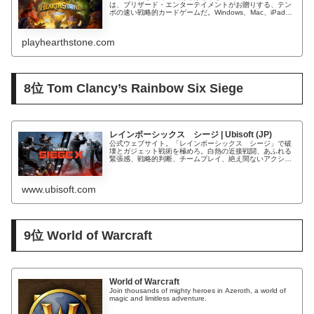
は、ブリザード・エンターテイメントがお贈りする、テン
ポの速い戦略的カードゲームだ。Windows、Mac、iPad、
iOSスマートフォン、Androidスマートフォンに対応。
playhearthstone.com
8位 Tom Clancy’s Rainbow Six Siege
レインボーシックス シージ | Ubisoft (JP)
公式ウェブサイト。「レインボーシックス シージ」で破
壊とガジェット戦術を極めろ。白熱の近接戦闘、あふれる
緊張感、戦略的判断、チームプレイ、絶え間ないアクショ
ンを楽しもう。「レインボーシックス シージ」はPC、
PS5、PS4、Xbox Ser...
www.ubisoft.com
9位 World of Warcraft
World of Warcraft
Join thousands of mighty heroes in Azeroth, a world of
magic and limitless adventure.