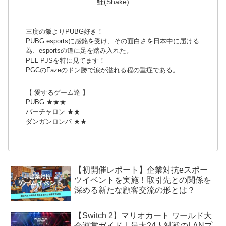
鮭(Shake)
三度の飯よりPUBG好き！
PUBG esportsに感銘を受け、その面白さを日本中に届ける
為、esportsの道に足を踏み入れた。
PEL PJSを特に見てます！
PGCのFazeのドン勝で涙が溢れる程の重症である。
【 愛するゲーム達 】
PUBG ★★★
バーチャロン ★★
ダンガンロンパ ★★
【初開催レポート】企業対抗eスポー
ツイベントを実施！取引先との関係を
深める新たな顧客交流の形とは？
【Switch 2】マリオカート ワールド大
会運営ガイド｜最大24人対戦のLANプ