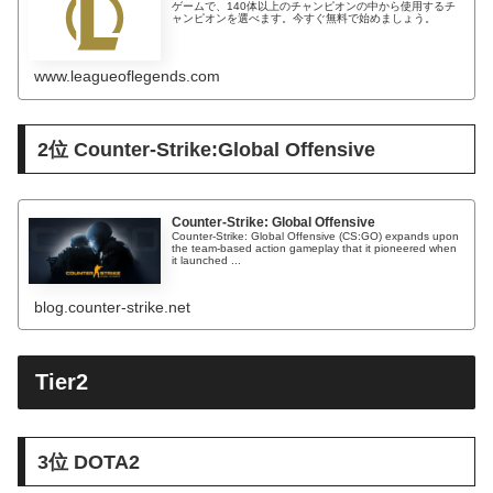
ゲームで、140体以上のチャンピオンの中から使用するチ
ャンピオンを選べます。今すぐ無料で始めましょう。
www.leagueoflegends.com
2位 Counter-Strike:Global Offensive
Counter-Strike: Global Offensive
Counter-Strike: Global Offensive (CS:GO) expands upon
the team-based action gameplay that it pioneered when
it launched ...
blog.counter-strike.net
Tier2
3位 DOTA2