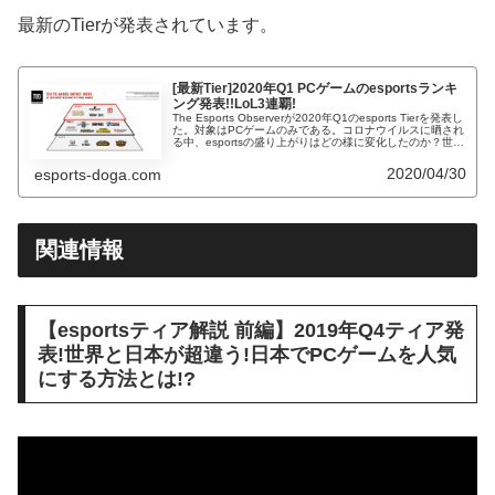
最新のTierが発表されています。
[最新Tier]2020年Q1 PCゲームのesportsランキ
ング発表!!LoL3連覇!
The Esports Observerが2020年Q1のesports Tierを発表し
た。対象はPCゲームのみである。コロナウイルスに晒され
る中、esportsの盛り上がりはどの様に変化したのか？世界
のTierを迫ったことで見えたesp...
2020/04/30
esports-doga.com
関連情報
【esportsティア解説 前編】2019年Q4ティア発
表!世界と日本が超違う!日本でPCゲームを人気
にする方法とは!?