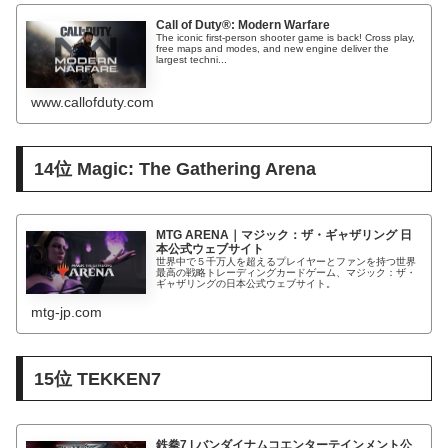
Call of Duty®: Modern Warfare
The iconic first-person shooter game is back! Cross play,
free maps and modes, and new engine deliver the
largest techni...
www.callofduty.com
14位 Magic: The Gathering Arena
MTG ARENA｜マジック：ザ・ギャザリング 日
本公式ウェブサイト
世界中で５千万人を超えるプレイヤーとファンを持つ世界
最高の戦略トレーディングカードゲーム、マジック：ザ・
ギャザリングの日本公式ウェブサイト。
mtg-jp.com
15位 TEKKEN7
鉄拳7 | バンダイナムコエンターテインメント公