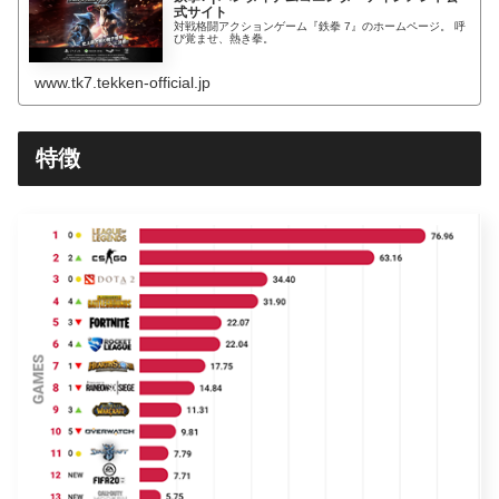
式サイト
対戦格闘アクションゲーム『鉄拳 7』のホームページ。 呼
び覚ませ、熱き拳。
www.tk7.tekken-official.jp
特徴