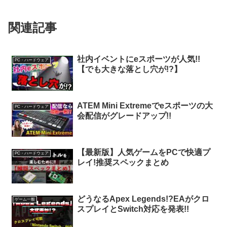
関連記事
社内イベントにeスポーツが人気!!
PC・ハードウェア
【でも大きな落とし穴が!?】
ATEM Mini Extremeでeスポーツの大
PC・ハードウェア
会配信がグレードアップ!!
【最新版】人気ゲームをPCで快適プ
PC・ハードウェア
レイ!推奨スペックまとめ
どうなるApex Legends!?EAがクロ
ゲーム一般
スプレイとSwitch対応を発表!!