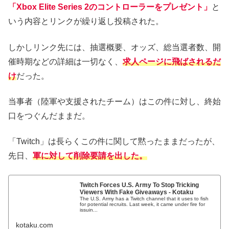
「Xbox Elite Series 2のコントローラーをプレゼント」
と
いう内容とリンクが繰り返し投稿された。
しかしリンク先には、抽選概要、オッズ、総当選者数、開
催時期などの詳細は一切なく、
求人ページに飛ばされるだ
け
だった。
当事者（陸軍や支援されたチーム）はこの件に対し、終始
口をつぐんだままだ。
「Twitch」は長らくこの件に関して黙ったままだったが、
先日、
軍に対して削除要請を出した。
Twitch Forces U.S. Army To Stop Tricking
Viewers With Fake Giveaways - Kotaku
The U.S. Army has a Twitch channel that it uses to fish
for potential recruits. Last week, it came under fire for
issuin...
kotaku.com