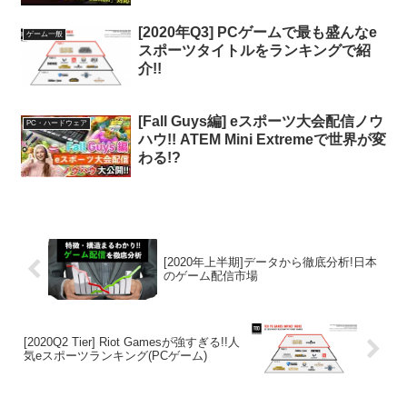
[2020年Q3] PCゲームで最も盛んなe
ゲーム一般
スポーツタイトルをランキングで紹
介!!
[Fall Guys編] eスポーツ大会配信ノウ
PC・ハードウェア
ハウ!! ATEM Mini Extremeで世界が変
わる!?
[2020年上半期]データから徹底分析!日本
のゲーム配信市場
[2020Q2 Tier] Riot Gamesが強すぎる!!人
気eスポーツランキング(PCゲーム)