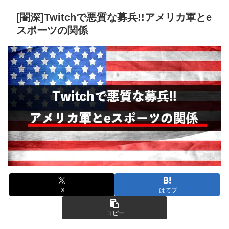
[闇深]Twitchで悪質な募兵!!アメリカ軍とe
スポーツの関係
X
はてブ
コピー