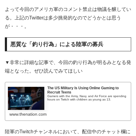
よって今回のアメリカ軍のコメント禁止は物議を醸してい
る。上記のTwitterは多少挑発的なのでどうかとは思う
が・・・。
悪質な「釣り行為」による陸軍の募兵
▼非常に詳細な記事で、今回の釣り行為が明るみとなる発
端となった。ぜひ読んでみてほしい
The US Military Is Using Online Gaming to
Recruit Teens
Gamers with the Army, Navy, and Air Force are spending
hours on Twitch with children as young as 13.
www.thenation.com
陸軍のTwitchチャンネルにおいて、配信中のチャット欄に