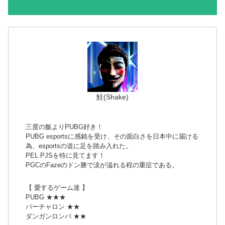
鮭(Shake)
三度の飯よりPUBG好き！
PUBG esportsに感銘を受け、その面白さを日本中に届ける
為、esportsの道に足を踏み入れた。
PEL PJSを特に見てます！
PGCのFazeのドン勝で涙が溢れる程の重症である。
【 愛するゲーム達 】
PUBG ★★★
バーチャロン ★★
ダンガンロンパ ★★