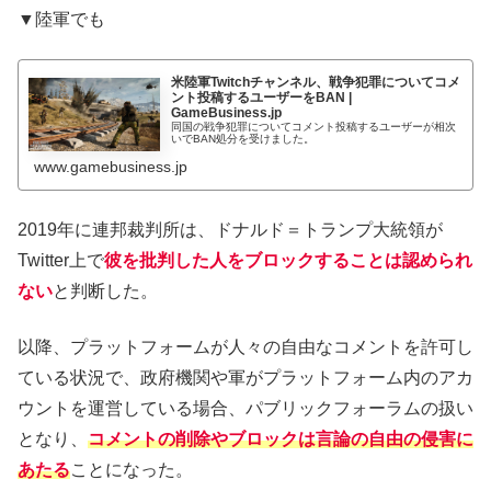
▼陸軍でも
米陸軍Twitchチャンネル、戦争犯罪についてコメ
ント投稿するユーザーをBAN |
GameBusiness.jp
同国の戦争犯罪についてコメント投稿するユーザーが相次
いでBAN処分を受けました。
www.gamebusiness.jp
2019年に連邦裁判所は、ドナルド＝トランプ大統領が
Twitter上で
彼を批判した人をブロックすることは認められ
ない
と判断した。
以降、プラットフォームが人々の自由なコメントを許可し
ている状況で、政府機関や軍がプラットフォーム内のアカ
ウントを運営している場合、パブリックフォーラムの扱い
となり、
コメントの削除やブロックは言論の自由の侵害に
あたる
ことになった。