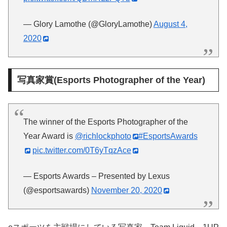
— Glory Lamothe (@GloryLamothe)
August 4,
2020
写真家賞(Esports Photographer of the Year)
The winner of the Esports Photographer of the
Year Award is
@richlockphoto
#EsportsAwards
pic.twitter.com/0T6yTqzAce
— Esports Awards – Presented by Lexus
(@esportsawards)
November 20, 2020