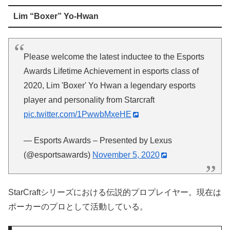
Lim “Boxer” Yo-Hwan
Please welcome the latest inductee to the Esports
Awards Lifetime Achievement in esports class of
2020, Lim 'Boxer' Yo Hwan a legendary esports
player and personality from Starcraft
pic.twitter.com/1PwwbMxeHE
— Esports Awards – Presented by Lexus
(@esportsawards)
November 5, 2020
StarCraftシリーズにおける伝説的プロプレイヤー。現在は
ポーカーのプロとして活動している。