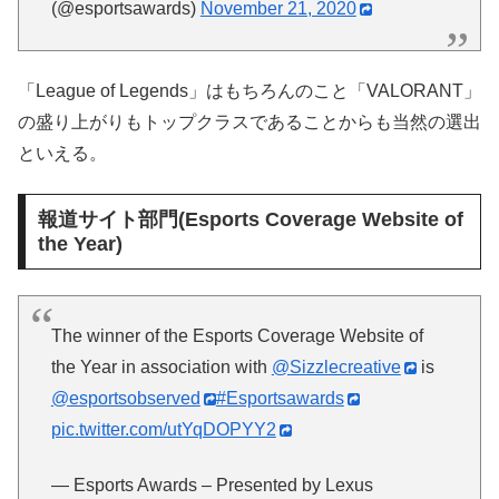
(@esportsawards)
November 21, 2020
「League of Legends」はもちろんのこと「VALORANT」
の盛り上がりもトップクラスであることからも当然の選出
といえる。
報道サイト部門(Esports Coverage Website of
the Year)
The winner of the Esports Coverage Website of
the Year in association with
@Sizzlecreative
is
@esportsobserved
#Esportsawards
pic.twitter.com/utYqDOPYY2
— Esports Awards – Presented by Lexus