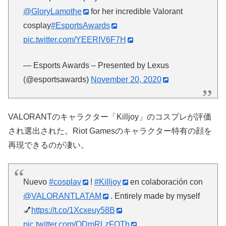
@GloryLamothe
for her incredible Valorant
cosplay
#EsportsAwards
pic.twitter.com/YEERIV6F7H
— Esports Awards – Presented by Lexus
(@esportsawards)
November 20, 2020
VALORANTのキャラクター「Killjoy」のコスプレが評価
され選出された。Riot Gamesのキャラクター特有の顔を
再現できるのが凄い。
Nuevo
#cosplay
!
#Killjoy
en colaboración con
@VALORANTLATAM
. Entirely made by myself
💅
https://t.co/1Xcxeuy58B
pic.twitter.com/QDmRLzFQTb