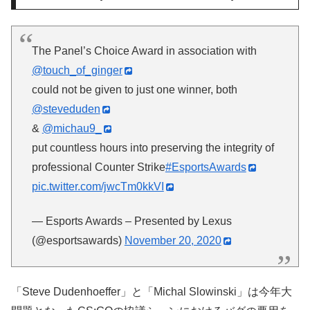
The Panel’s Choice Award in association with
@touch_of_ginger
could not be given to just one winner, both
@steveduden
&
@michau9_
put countless hours into preserving the integrity of
professional Counter Strike
#EsportsAwards
pic.twitter.com/jwcTm0kkVI
— Esports Awards – Presented by Lexus
(@esportsawards)
November 20, 2020
「Steve Dudenhoeffer」と「Michal Slowinski」は今年大