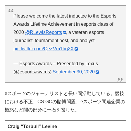
Please welcome the latest inductee to the Esports
Awards Lifetime Achievement in esports class of
2020
@RLewisReports
, a veteran esports
journalist, tournament host, and analyst.
pic.twitter.com/QeZVm1hq2X
— Esports Awards – Presented by Lexus
(@esportsawards)
September 30, 2020
eスポーツのジャーナリストと長い間活動している。競技
における不正、CS:GOの賭博問題、eスポーツ関連企業の
疑惑など闇の部分に一石を投じた。
Craig “Torbull” Levine