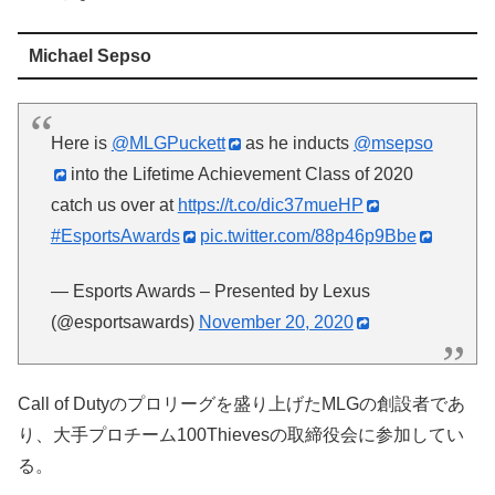
Michael Sepso
Here is
@MLGPuckett
as he inducts
@msepso
into the Lifetime Achievement Class of 2020
catch us over at
https://t.co/dic37mueHP
#EsportsAwards
pic.twitter.com/88p46p9Bbe
— Esports Awards – Presented by Lexus
(@esportsawards)
November 20, 2020
Call of Dutyのプロリーグを盛り上げたMLGの創設者であ
り、大手プロチーム100Thievesの取締役会に参加してい
る。