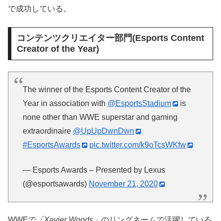
で成功している。
コンテンツクリエイター部門(Esports Content
Creator of the Year)
The winner of the Esports Content Creator of the
Year in association with
@EsportsStadium
is
none other than WWE superstar and gaming
extraordinaire
@UpUpDwnDwn
#EsportsAwards
pic.twitter.com/k9oTcsWKfw
— Esports Awards – Presented by Lexus
(@esportsawards)
November 21, 2020
WWEで
「Xavier Woods」
のリングネームで活躍している