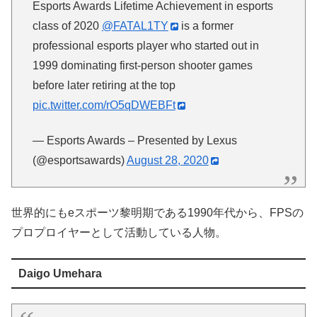
Esports Awards Lifetime Achievement in esports
class of 2020
@FATAL1TY
is a former
professional esports player who started out in
1999 dominating first-person shooter games
before later retiring at the top
pic.twitter.com/rO5qDWEBFt
— Esports Awards – Presented by Lexus
(@esportsawards)
August 28, 2020
世界的にもeスポーツ黎明期である1990年代から、FPSの
プロプロイヤーとして活動している人物。
Daigo Umehara