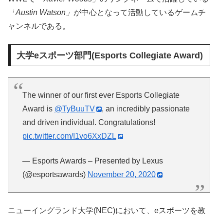
「Austin Watson」
が中心となって活動しているゲームチ
ャンネルである。
大学eスポーツ部門(Esports Collegiate Award)
The winner of our first ever Esports Collegiate
Award is
@TyBuuTV
, an incredibly passionate
and driven individual. Congratulations!
pic.twitter.com/I1vo6XxDZL
— Esports Awards – Presented by Lexus
(@esportsawards)
November 20, 2020
ニューイングランド大学(NEC)において、eスポーツを教