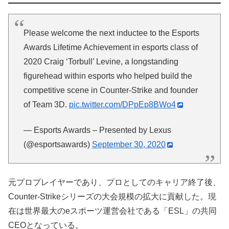
Please welcome the next inductee to the Esports
Awards Lifetime Achievement in esports class of
2020 Craig ‘Torbull’ Levine, a longstanding
figurehead within esports who helped build the
competitive scene in Counter-Strike and founder
of Team 3D.
pic.twitter.com/DPpEp8BWo4
— Esports Awards – Presented by Lexus
(@esportsawards)
September 30, 2020
元プロプレイヤーであり、プロとしてのキャリア終了後、
Counter-Strikeシリーズの大会規模の拡大に貢献した。現
在は世界最大のeスポーツ運営会社である「ESL」の共同
CEOとなっている。