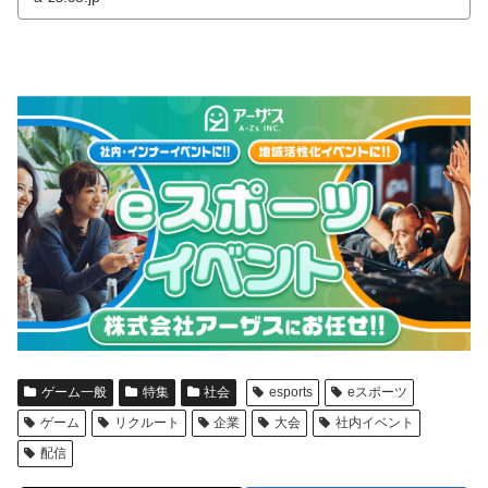
ゲーム一般
特集
社会
esports
eスポーツ
ゲーム
リクルート
企業
大会
社内イベント
配信