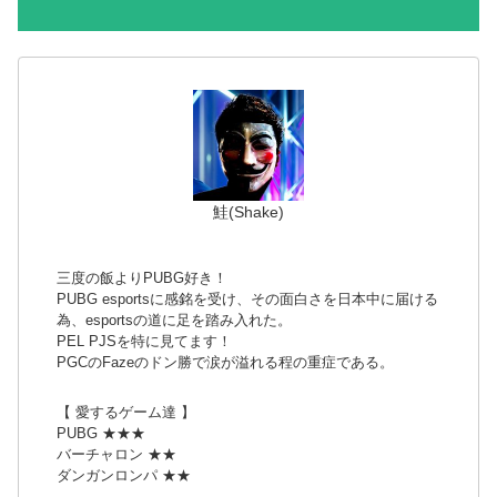
鮭(Shake)
三度の飯よりPUBG好き！
PUBG esportsに感銘を受け、その面白さを日本中に届ける
為、esportsの道に足を踏み入れた。
PEL PJSを特に見てます！
PGCのFazeのドン勝で涙が溢れる程の重症である。
【 愛するゲーム達 】
PUBG ★★★
バーチャロン ★★
ダンガンロンパ ★★