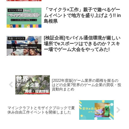
「マイクラ×工作」親子で遊べるゲー
イベント開催
ムイベントで地方を盛り上げよう!! in
島根県
[検証企画]モバイル通信環境が厳しい
大会・イベント
場所でeスポーツはできるのか？スキ
ー場でゲーム大会をやってみた!
[2022年度版]ゲーム業界の覇権を握るの
はどの企業?世界のゲーム企業の買収・投
資動向まとめ
マインクラフトとモザイクブロックで夏
休み自由工作イベントを開催しました