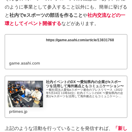
のように事業として参入すること以外にも、簡単に挙げる
と
社内でeスポーツの部活を作ること
や
社内交流などの一
環としてイベント開催する
などがあります。
https://game.asahi.com/article/13831768
game.asahi.com
社内イベントのDX 〜愛知県内の企業がeスポー
ツを活用して海外拠点ともコミュニケーション〜
一般社団法人愛知eスポーツ連合のプレスリリース（2022
年5月24日 11時34分）社内イベントのDX 〜愛知県内の企
業がeスポーツを活用して海外拠点ともコミュニケーショ
ン〜
prtimes.jp
上記のような活動を行っていることを発信すれば、
「新し