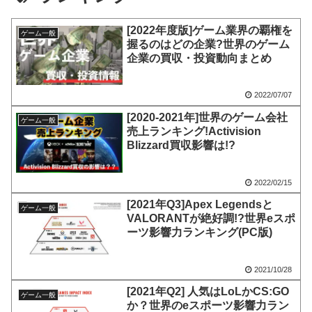
[2022年度版]ゲーム業界の覇権を
ゲーム一般
握るのはどの企業?世界のゲーム
企業の買収・投資動向まとめ
2022/07/07
[2020-2021年]世界のゲーム会社
ゲーム一般
売上ランキング!Activision
Blizzard買収影響は!?
2022/02/15
[2021年Q3]Apex Legendsと
ゲーム一般
VALORANTが絶好調!?世界eスポ
ーツ影響力ランキング(PC版)
2021/10/28
[2021年Q2] 人気はLoLかCS:GO
ゲーム一般
か？世界のeスポーツ影響力ラン