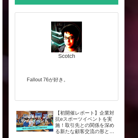
Scotch
Fallout 76が好き。
【初開催レポート】企業対
抗eスポーツイベントを実
施！取引先との関係を深め
る新たな顧客交流の形と
は？