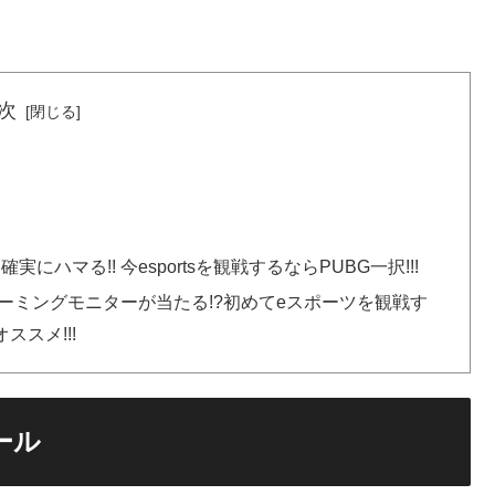
次
にハマる!! 今esportsを観戦するならPUBG一択!!!
ゲーミングモニターが当たる!?初めてeスポーツを観戦す
オススメ!!!
ュール