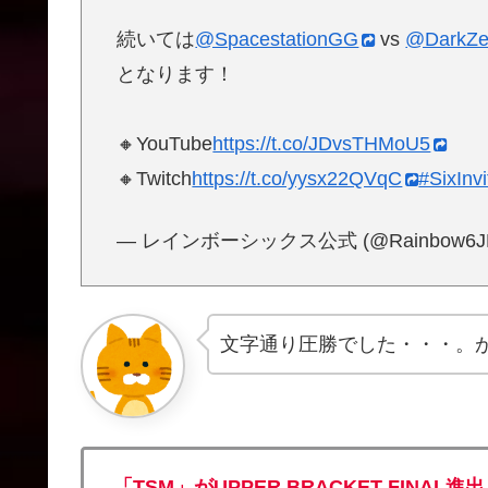
続いては
@SpacestationGG
vs
@DarkZ
となります！
🔸YouTube
https://t.co/JDvsTHMoU5
🔸Twitch
https://t.co/yysx22QVqC
#SixInvi
— レインボーシックス公式 (@Rainbow6J
文字通り圧勝でした・・・。
「TSM」がUPPER BRACKET FIN