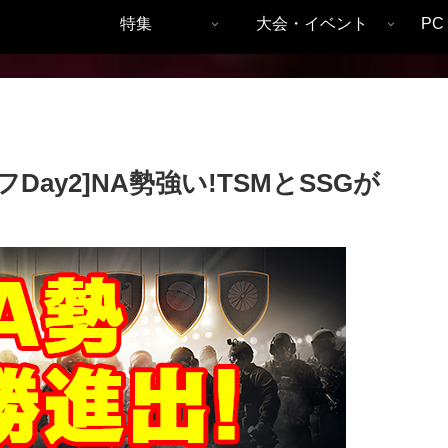
特集
大会・イベント
P
プレイオフDay2]NA勢強い!TSMとSSGが