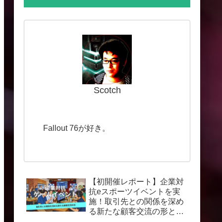
Scotch
Fallout 76が好き。
【初開催レポート】企業対
抗eスポーツイベントを実
施！取引先との関係を深め
る新たな顧客交流の形と
は？