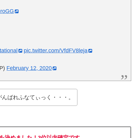
eroGG
tational
pic.twitter.com/VfdFV8leja
P)
February 12, 2020
がんばれふなてぃっく・・・。
AL進出を決めました！3位以内確定です。