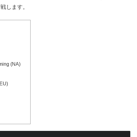
と対戦します。
ming (NA)
(EU)