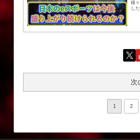
様々
した
次
1
2