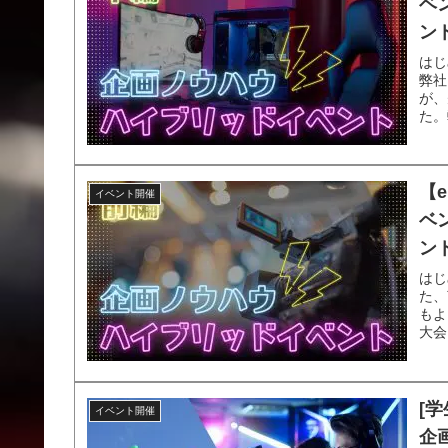
ベ
ン
はじ
弊社
が、
た。
【
イベント開催
ベ
ン
はじ
た、
もよ
大会
[
イベント開催
企