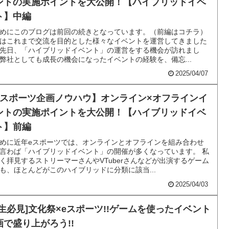
ントの実施ポイントを大公開！【ハイブリッドイベ
ト】中編
めにこのブログは前回の続きとなっています。（前編はコチラ）
はこれまで交流を目的とした様々なイベントを運営してきました
先日、「ハイブリッドイベント」の運営をする機会が訪れまし
弊社としても成長の機会になったイベントの経験を、備忘...
2025/04/07
eスポーツ企画ノウハウ】オンライン×オフラインイ
ントの実施ポイントを大公開！【ハイブリッドイベ
ト】前編
めに近年eスポーツでは、オンラインとオフラインを組み合わせ
言わば「ハイブリッドイベント」の開催が多くなっています。 私
く拝見するストリーマーさんやVTuberさんなどが出演するゲーム
も、ほとんどがこのハイブリッドに分類に該当...
2025/04/03
学生必見]文化祭×eスポーツ!!ゲームを使ったイベント
画で盛り上がろう!!