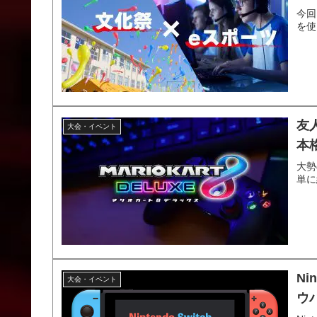
今回
を使
友
大会・イベント
本
大勢
単に
Ni
大会・イベント
ウ