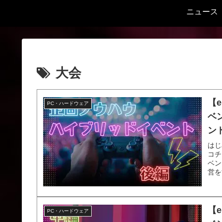
ニュース
大会
【
PC・ハードウェア
ベ
ン
はじ
コチ
ベン
営を
【
PC・ハードウェア