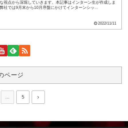
な視点から深堀していきます。本記事はインターン生が作成しま
弊社では9月末から10月序盤にかけてインターンシッ...
2022/11/11
のページ
次
…
5
へ