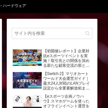
C・ハードウェア
【初開催レポート】企業対
抗eスポーツイベントを実
施！取引先との関係を深め
る新たな顧客交流の形と
は？
【Switch 2】マリオカート
ワールド大会運営ガイド｜
最大24人対戦のLANプレイ
設定から全要素解放術まで
徹底解説
【eスポーツ企画ノウハ
ウ】スマホゲームを使った
オフラインイベント運営を