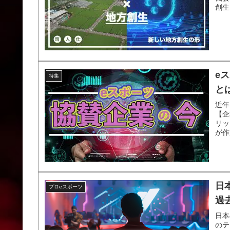
創生
e
特集
と
近年
【企
リッ
が作
日
プロeスポーツ
過
日本
のテ