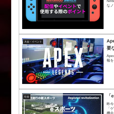
Ni
なノ
A
大会・イベント
要
Ap
報を
「
社会
昨今
「ゲ
機会