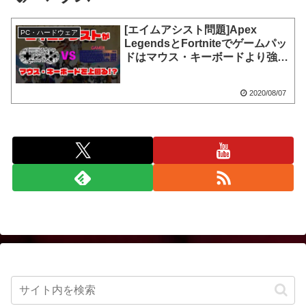
[エイムアシスト問題]Apex
PC・ハードウェア
LegendsとFortniteでゲームパッ
ドはマウス・キーボードより強
い!?
2020/08/07